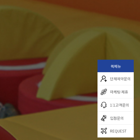
퀵메뉴
단체예약문의
마케팅·제휴
1:1고객문의
입점문의
REQUEST