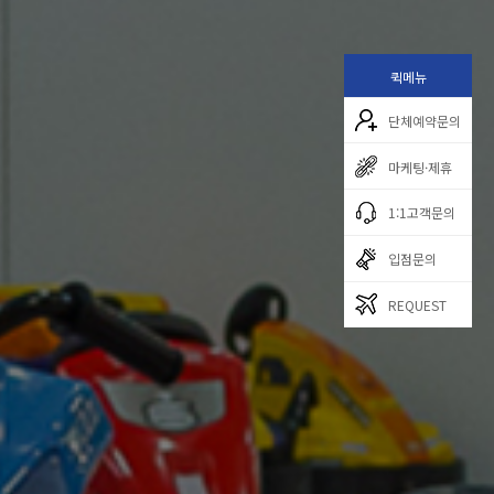
퀵메뉴
단체예약문의
마케팅·제휴
1:1고객문의
입점문의
REQUEST