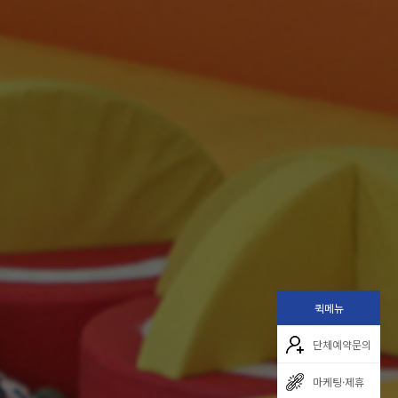
퀵메뉴
단체예약문의
마케팅·제휴