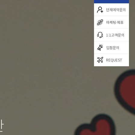
단체예약문의
마케팅·제휴
1:1고객문의
입점문의
REQUEST
한