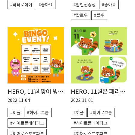
#빼빼로데이
#좋아요
#할인권증정
#좋아요
#팔로우
#필수
HERO, 11월은 페리의
HERO, 11월 맞이 빙고
달
이벤트! (현장 이벤트)
2022-11-01
2022-11-04
#히플
#히어로그룹
#히플
#히어로그룹
#히어로플레이파크
#히어로플레이파크
#히어로스프초파크
#히어로스포츠파크