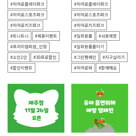
안내
#히어로플레이파크
#히어로플레이파크
#히어로스포츠파크
#히어로스포츠파크
#히어로키즈파크
#히어로키즈파크
#트니트니
#제휴이벤트
#일회용품
#사용제한
#프리미엄회원_인정
#일회용품줄이기
#소인1인
#30프로할인
#그린캠페인
#지구살리기
#할인이벤트
#히어로와
#함께해요