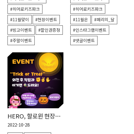
#히어로키즈파크
#히어로키즈파크
#11월은
#페리의_달
#11월맞이
#현장이벤트
#인스타그램이벤트
#빙고이벤트
#할인권증정
#댓글이벤트
#주말이벤트
HERO, 할로윈 현장
이벤트
2022-10-28