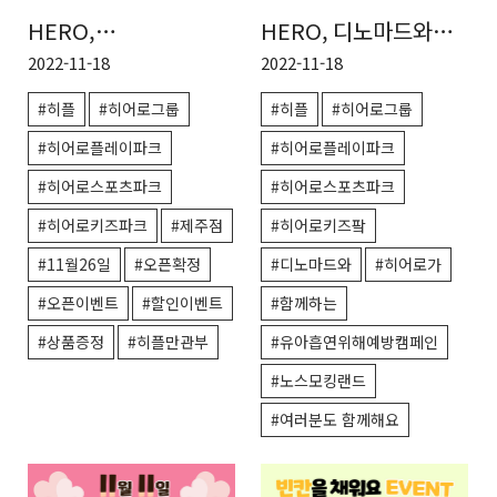
HERO,
HERO, 디노마드와
히어로플레이파크
함께하는 유아
2022-11-18
2022-11-18
제주점 11월 26일
흡연위해 예방 캠페인
#히플
#히어로그룹
#히플
#히어로그룹
오픈!
#히어로플레이파크
#히어로플레이파크
#히어로스포츠파크
#히어로스포츠파크
#히어로키즈파크
#제주점
#히어로키즈팤
#11월26일
#오픈확정
#디노마드와
#히어로가
#오픈이벤트
#할인이벤트
#함께하는
#상품증정
#히플만관부
#유아흡연위해예방캠페인
#노스모킹랜드
#여러분도 함께해요