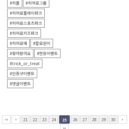
#히플
#히어로그룹
#히어로플레이파크
#히어로스포츠파크
#히어로키즈파크
#히어로에
#할로윈이
#찾아왔어요
#현장이벤트
#trick_or_treat
#인증샷이벤트
#댓글이벤트
21
22
23
24
26
27
28
29
30
25