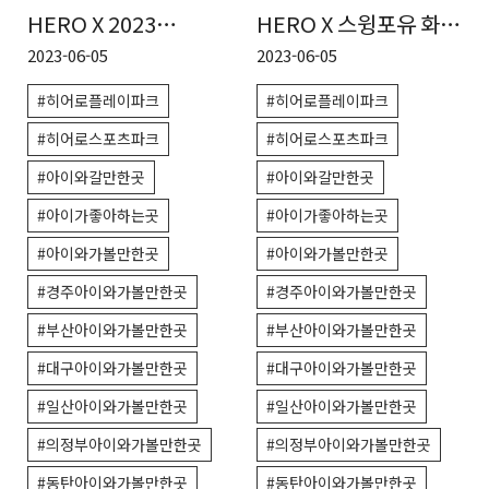
HERO X 2023
HERO X 스윙포유 화상
놀이대전
영어
2023-06-05
2023-06-05
#히어로플레이파크
#히어로플레이파크
#히어로스포츠파크
#히어로스포츠파크
#아이와갈만한곳
#아이와갈만한곳
#아이가좋아하는곳
#아이가좋아하는곳
#아이와가볼만한곳
#아이와가볼만한곳
#경주아이와가볼만한곳
#경주아이와가볼만한곳
#부산아이와가볼만한곳
#부산아이와가볼만한곳
#대구아이와가볼만한곳
#대구아이와가볼만한곳
#일산아이와가볼만한곳
#일산아이와가볼만한곳
#의정부아이와가볼만한곳
#의정부아이와가볼만한곳
#동탄아이와가볼만한곳
#동탄아이와가볼만한곳