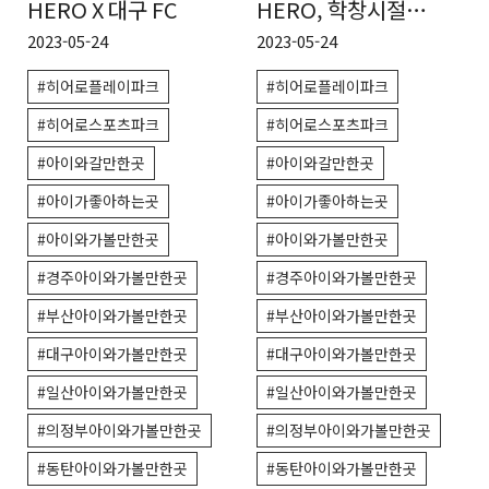
HERO X 대구 FC
HERO, 학창시절
기억에 남는 선생님
2023-05-24
2023-05-24
별명 당첨자 발표
#히어로플레이파크
#히어로플레이파크
#히어로스포츠파크
#히어로스포츠파크
#아이와갈만한곳
#아이와갈만한곳
#아이가좋아하는곳
#아이가좋아하는곳
#아이와가볼만한곳
#아이와가볼만한곳
#경주아이와가볼만한곳
#경주아이와가볼만한곳
#부산아이와가볼만한곳
#부산아이와가볼만한곳
#대구아이와가볼만한곳
#대구아이와가볼만한곳
#일산아이와가볼만한곳
#일산아이와가볼만한곳
#의정부아이와가볼만한곳
#의정부아이와가볼만한곳
#동탄아이와가볼만한곳
#동탄아이와가볼만한곳