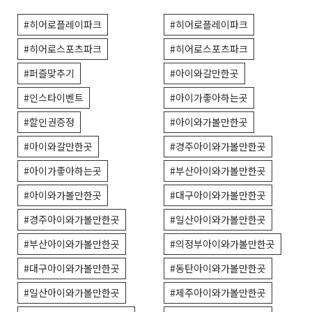
#히어로플레이파크
#히어로플레이파크
#히어로스포츠파크
#히어로스포츠파크
#퍼즐맞추기
#아이와갈만한곳
#인스타이벤트
#아이가좋아하는곳
#할인권증정
#아이와가볼만한곳
#아이와갈만한곳
#경주아이와가볼만한곳
#아이가좋아하는곳
#부산아이와가볼만한곳
#아이와가볼만한곳
#대구아이와가볼만한곳
#경주아이와가볼만한곳
#일산아이와가볼만한곳
#부산아이와가볼만한곳
#의정부아이와가볼만한곳
#대구아이와가볼만한곳
#동탄아이와가볼만한곳
#일산아이와가볼만한곳
#제주아이와가볼만한곳