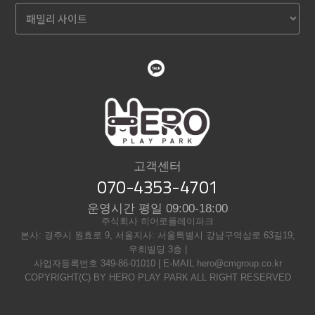
고객센터
070-4353-4701
운영시간 평일 09:00-18:00
주식회사 히어로플레이파크
본사: 경주시 원효로 9, 서울지사: 서울특별시 강남구역삼로 63길19,
우희빌딩 3층 |
사업자등록번호 349-86-01010 | E-MAIL hero@cmgroup.co.kr
COPYRIGHT(C) BY HERO PLAY PARK ALL RIGHT RESERVED