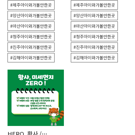
#제주아이와가볼만한곳
#제주아이와가볼만한곳
#양산아이와가볼만한곳
#양산아이와가볼만한곳
#마산아이와가볼만한곳
#마산아이와가볼만한곳
#청주아이와가볼만한곳
#청주아이와가볼만한곳
#진주아이와가볼만한곳
#진주아이와가볼만한곳
#김해아이와가볼만한곳
#김해아이와가볼만한곳
HERO, 황사 /