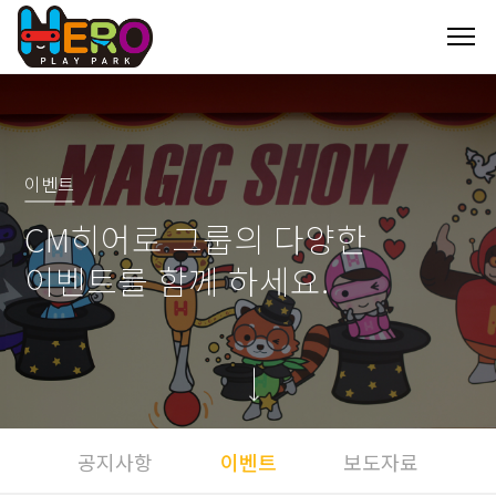
이벤트
CM히어로 그룹의 다양한
이벤트를 함께 하세요.
공지사항
이벤트
보도자료