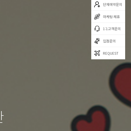
단체예약문의
마케팅·제휴
1:1고객문의
입점문의
REQUEST
한