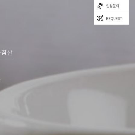
입점문의
REQUEST
구침산
는