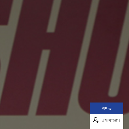
퀵메뉴
단체예약문의