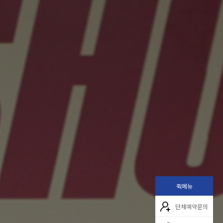
퀵메뉴
단체예약문의