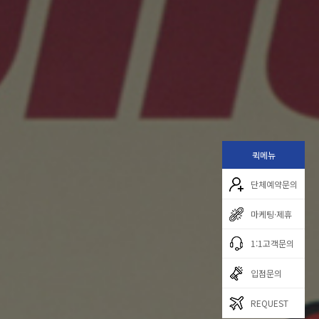
퀵메뉴
단체예약문의
마케팅·제휴
1:1고객문의
입점문의
REQUEST