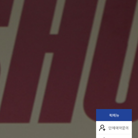
퀵메뉴
단체예약문의