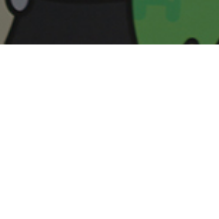
이션 / 가정의 달 4행시 /초성퀴즈 당